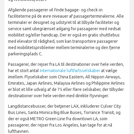
Afgående passagerer vil finde bagage- og check-in
faciliteterne på de øvre niveauer af passagerterminalerne. Alle
terminaler er designet og udstyret til at tilbyde faciliteter og
service samt ubegrænset adgang for passagerer med nedsat
mobilitet og/eller handicap. Der er også en gratis shuttlebus
med elevator til rådighed, som kan transportere passagerer
med mobilitetsproblemer mellem terminalerne og den fjerne
parkeringsplads C.
Passagerer, der rejser fra LA til destinationer over hele verden,
har et stort antal
internationale luftfartsselskaber
at vælge
imellem. Flyselskaber som China Eastern, All Nippon Airways,
Emirates, Japan Airlines, Malaysia Airlines og Philippine Airlines
er blot et lille udvalg af de 75 eller flere selskaber, der tilbyder
destinationer over hele verden med direkte flyvninger.
Langdistancebusser, der betjener LAX, inkluderer Culver City
Bus Lines, Santa Monica Big Blue Buses, Torrance Transit, og
der er også METRO Green Line fra downtown LA, som
passagerer, der rejser fra Los Angeles, kan tage for at nå
lufthavnen.