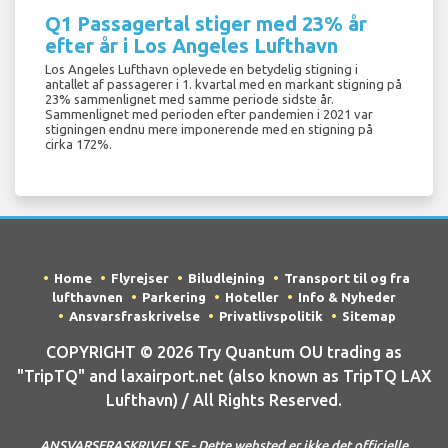
Q1 Passagertal stiger med 23% år
efter år i Los Angeles Lufthavn
Los Angeles Lufthavn oplevede en betydelig stigning i
antallet af passagerer i 1. kvartal med en markant stigning på
23% sammenlignet med samme periode sidste år.
Sammenlignet med perioden efter pandemien i 2021 var
stigningen endnu mere imponerende med en stigning på
cirka 172%.
Home
Flyrejser
Biludlejning
Transport til og fra
lufthavnen
Parkering
Hoteller
Info & Nyheder
Ansvarsfraskrivelse
Privatlivspolitik
Sitemap
COPYRIGHT © 2026 Try Quantum OU trading as
"TripTQ" and laxairport.net (also known as TripTQ LAX
Lufthavn) / All Rights Reserved.
ANSVARSFRASKRIVELSE - Dette websted er ikke det officielle