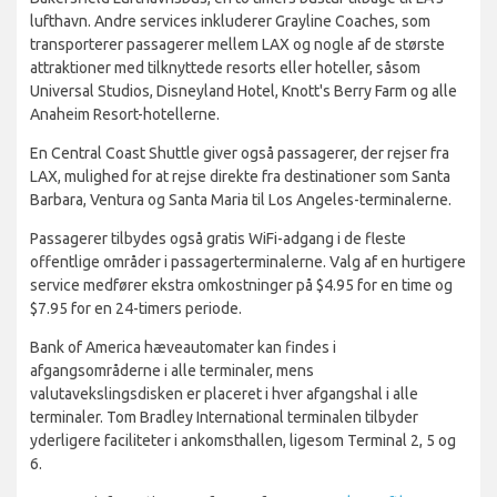
lufthavn. Andre services inkluderer Grayline Coaches, som
transporterer passagerer mellem LAX og nogle af de største
attraktioner med tilknyttede resorts eller hoteller, såsom
Universal Studios, Disneyland Hotel, Knott's Berry Farm og alle
Anaheim Resort-hotellerne.
En Central Coast Shuttle giver også passagerer, der rejser fra
LAX, mulighed for at rejse direkte fra destinationer som Santa
Barbara, Ventura og Santa Maria til Los Angeles-terminalerne.
Passagerer tilbydes også gratis WiFi-adgang i de fleste
offentlige områder i passagerterminalerne. Valg af en hurtigere
service medfører ekstra omkostninger på $4.95 for en time og
$7.95 for en 24-timers periode.
Bank of America hæveautomater kan findes i
afgangsområderne i alle terminaler, mens
valutavekslingsdisken er placeret i hver afgangshal i alle
terminaler. Tom Bradley International terminalen tilbyder
yderligere faciliteter i ankomsthallen, ligesom Terminal 2, 5 og
6.