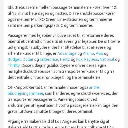
Shuttlebusserne mellem passagerterminalerne kører hver 12.
til 15. minut hele dagen og natten. Disse shuttlebusser kører
også mellem METRO Green Line-stationen og terminalerne
samt mellem parkeringsplads C og terminalerne.
Passagerer med lejebiler vil blive rådet til at returnere deres
biler til et centralt område til aflevering af lejebiler. De officielle
udlejningsbilsudbydere, der har tilladelse til at aflevere og
afhente kunder til billeje, er
Advantage
og
Alamo
,
Avis
og
Budget
,
Dollar
og
Enterprise
,
Hertz
og
Fox
,
Payless
,
National
og
Thrifty
. Disse udlejningsbilsudbydere driver deres egne
høflighedsshuttlebusser, som transporterer kunder til og fra
det centrale område for billeje til og fra terminalerne.
Off-Airport Rental Car Terminalen huser også
andre
biludlejningsfirmaer
, som har deres egne shuttle-services, der
transporterer passagerer til Parkeringsplads C ved
afslutningen af lejeaftalen, hvorfra passagererne kan tage den
gratis lufthavnsshuttle tilbage til deres terminal.
Afgange fra Bakersfield til Los Angeles kan benytte sig af
Bakersfield Lufthavnsbus, en to timers bustur tilbage til LA's