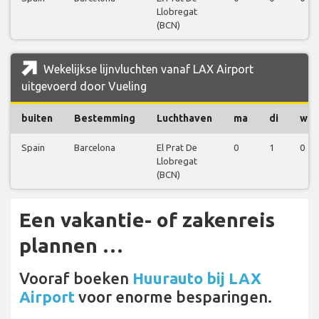
Llobregat
(BCN)
Wekelijkse lijnvluchten vanaf LAX Airport
uitgevoerd door Vueling
buiten
Bestemming
Luchthaven
ma
di
wo
Spain
Barcelona
El Prat De
0
1
0
Llobregat
(BCN)
Een vakantie- of zakenreis
plannen …
Vooraf boeken
Huurauto bij LAX
Airport
voor enorme besparingen.