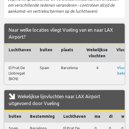
om verschillende redenen veranderen - controleer altijd de
aankomst- en vertrekschermen op de luchthaven)
Naar welke locaties vliegt Vueling van en naar LAX
Airport?
Luchthaven
buiten
plaats
Wekelijkse
Vluch
vluchten
El Prat De
Spain
Barcelona
4
Vluch
Llobregat
bekijk
(BCN)
Wekelijkse lijnvluchten naar LAX Airport
uitgevoerd door Vueling
buiten
Bestemming
Luchthaven
ma
di
wo
Spain
Barcelona
El Prat De
0
0
0