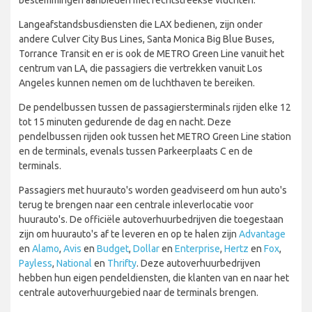
Langeafstandsbusdiensten die LAX bedienen, zijn onder
andere Culver City Bus Lines, Santa Monica Big Blue Buses,
Torrance Transit en er is ook de METRO Green Line vanuit het
centrum van LA, die passagiers die vertrekken vanuit Los
Angeles kunnen nemen om de luchthaven te bereiken.
De pendelbussen tussen de passagiersterminals rijden elke 12
tot 15 minuten gedurende de dag en nacht. Deze
pendelbussen rijden ook tussen het METRO Green Line station
en de terminals, evenals tussen Parkeerplaats C en de
terminals.
Passagiers met huurauto's worden geadviseerd om hun auto's
terug te brengen naar een centrale inleverlocatie voor
huurauto's. De officiële autoverhuurbedrijven die toegestaan
zijn om huurauto's af te leveren en op te halen zijn
Advantage
en
Alamo
,
Avis
en
Budget
,
Dollar
en
Enterprise
,
Hertz
en
Fox
,
Payless
,
National
en
Thrifty
. Deze autoverhuurbedrijven
hebben hun eigen pendeldiensten, die klanten van en naar het
centrale autoverhuurgebied naar de terminals brengen.