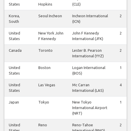
States
Hopkins
(CLE)
Korea,
Seoul Incheon
Incheon International
2
South
(ICN)
United
New York John
John F Kennedy
2
States
F Kennedy
International (JFK)
Canada
Toronto
Lester B. Pearson
2
International (YYZ)
United
Boston
Logan International
1
States
(BOS)
United
Las Vegas
Mc Carran
4
States
International (LAS)
Japan
Tokyo
New Tokyo
1
International Airport
(NRT)
United
Reno
Reno-Tahoe
2
States
International (RNO)