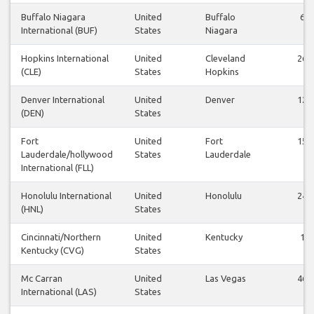
Buffalo Niagara
United
Buffalo
6
International (BUF)
States
Niagara
Hopkins International
United
Cleveland
26
(CLE)
States
Hopkins
Denver International
United
Denver
12
(DEN)
States
Fort
United
Fort
15
Lauderdale/hollywood
States
Lauderdale
International (FLL)
Honolulu International
United
Honolulu
24
(HNL)
States
Cincinnati/Northern
United
Kentucky
1
Kentucky (CVG)
States
Mc Carran
United
Las Vegas
46
International (LAS)
States