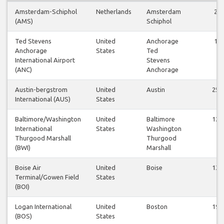
Amsterdam-Schiphol
Netherlands
Amsterdam
2
(AMS)
Schiphol
Ted Stevens
United
Anchorage
1
Anchorage
States
Ted
International Airport
Stevens
(ANC)
Anchorage
Austin-bergstrom
United
Austin
25
International (AUS)
States
Baltimore/Washington
United
Baltimore
12
International
States
Washington
Thurgood Marshall
Thurgood
(BWI)
Marshall
Boise Air
United
Boise
13
Terminal/Gowen Field
States
(BOI)
Logan International
United
Boston
19
(BOS)
States