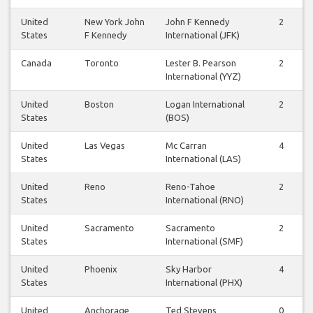
United
New York John
John F Kennedy
2
States
F Kennedy
International (JFK)
Canada
Toronto
Lester B. Pearson
2
International (YYZ)
United
Boston
Logan International
2
States
(BOS)
United
Las Vegas
Mc Carran
4
States
International (LAS)
United
Reno
Reno-Tahoe
2
States
International (RNO)
United
Sacramento
Sacramento
2
States
International (SMF)
United
Phoenix
Sky Harbor
4
States
International (PHX)
United
Anchorage
Ted Stevens
0