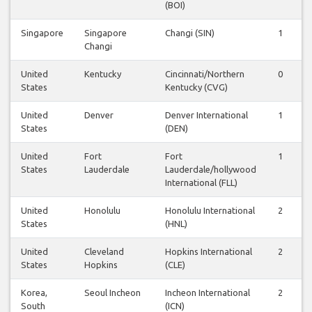
(BOI)
Singapore
Singapore
Changi (SIN)
1
Changi
United
Kentucky
Cincinnati/Northern
0
States
Kentucky (CVG)
United
Denver
Denver International
1
States
(DEN)
United
Fort
Fort
1
States
Lauderdale
Lauderdale/hollywood
International (FLL)
United
Honolulu
Honolulu International
2
States
(HNL)
United
Cleveland
Hopkins International
2
States
Hopkins
(CLE)
Korea,
Seoul Incheon
Incheon International
2
South
(ICN)