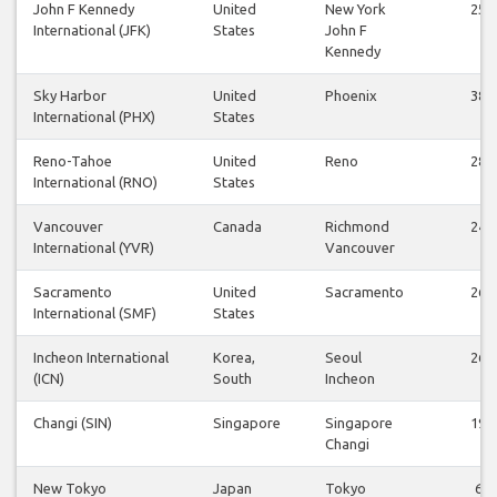
John F Kennedy
United
New York
25
International (JFK)
States
John F
Kennedy
Sky Harbor
United
Phoenix
38
International (PHX)
States
Reno-Tahoe
United
Reno
28
International (RNO)
States
Vancouver
Canada
Richmond
24
International (YVR)
Vancouver
Sacramento
United
Sacramento
26
International (SMF)
States
Incheon International
Korea,
Seoul
26
(ICN)
South
Incheon
Changi (SIN)
Singapore
Singapore
19
Changi
New Tokyo
Japan
Tokyo
6