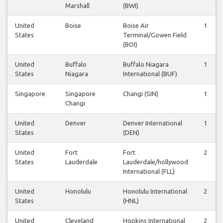
Marshall
(BWI)
United
Boise
Boise Air
1
States
Terminal/Gowen Field
(BOI)
United
Buffalo
Buffalo Niagara
1
States
Niagara
International (BUF)
Singapore
Singapore
Changi (SIN)
1
Changi
United
Denver
Denver International
1
States
(DEN)
United
Fort
Fort
2
States
Lauderdale
Lauderdale/hollywood
International (FLL)
United
Honolulu
Honolulu International
2
States
(HNL)
United
Cleveland
Hopkins International
2