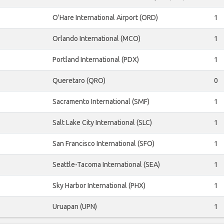
O'Hare International Airport (ORD)
1
Orlando International (MCO)
1
Portland International (PDX)
1
Queretaro (QRO)
0
Sacramento International (SMF)
1
Salt Lake City International (SLC)
1
San Francisco International (SFO)
1
Seattle-Tacoma International (SEA)
1
Sky Harbor International (PHX)
1
Uruapan (UPN)
1