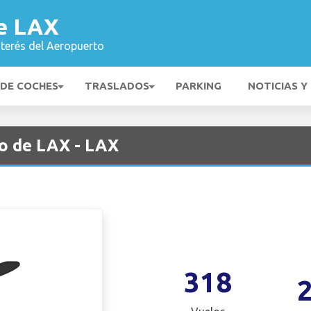
e LAX
nterés del Aeropuerto
 DE COCHES
TRASLADOS
PARKING
NOTICIAS Y
o de LAX - LAX
318