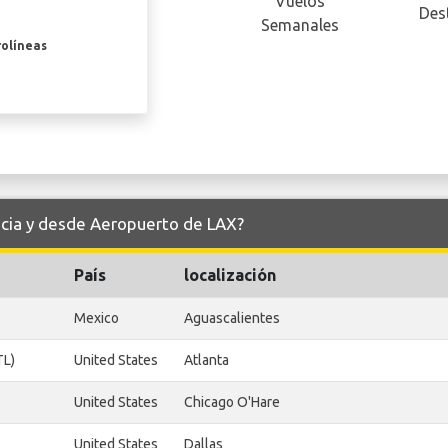
Vuelos
Des
Semanales
rolíneas
hacia y desde Aeropuerto de LAX?
País
localización
Mexico
Aguascalientes
TL)
United States
Atlanta
United States
Chicago O'Hare
United States
Dallas