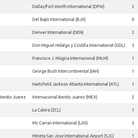
Dallas/Fort Worth International (DFW)
2
Del Bajío International (BJX)
0
Denver International (DEN)
2
Don Miguel Hidalgo y Costilla International (GDL)
5
Francisco J. Múgica Internacional (MLM)
1
George Bush Intercontinental (IAH)
1
Hartsfield Jackson Atlanta International (ATL)
1
 Benito Juarez
Internacional Benito Juarez (MEX)
2
La Calera (ZCL)
1
Mc Carran International (LAS)
3
Mineta San Jose International Airport (SJC)
1