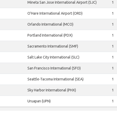
Mineta San Jose International Airport (SJC)
1
O'Hare International Airport (ORD)
1
Orlando International (MCO)
1
Portland International (PDX)
1
Sacramento International (SMF)
1
Salt Lake City International (SLC)
1
San Francisco International (SFO)
1
Seattle-Tacoma International (SEA)
1
Sky Harbor International (PHX)
1
Uruapan (UPN)
1