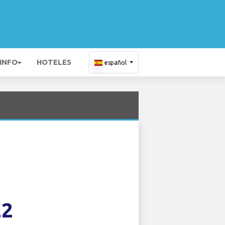
 INFO
HOTELES
español
22