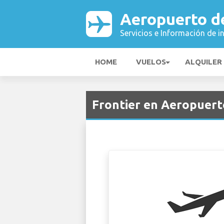
Aeropuerto d
Servicios e Información de i
HOME
VUELOS
ALQUILER
Frontier en Aeropuert