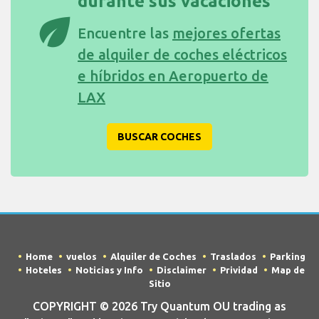
durante sus vacaciones
eco
Encuentre las
mejores ofertas
de alquiler de coches eléctricos
e híbridos en Aeropuerto de
LAX
BUSCAR COCHES
Home
vuelos
Alquiler de Coches
Traslados
Parking
Hoteles
Noticias y Info
Disclaimer
Prividad
Map de
Sitio
COPYRIGHT © 2026 Try Quantum OU trading as