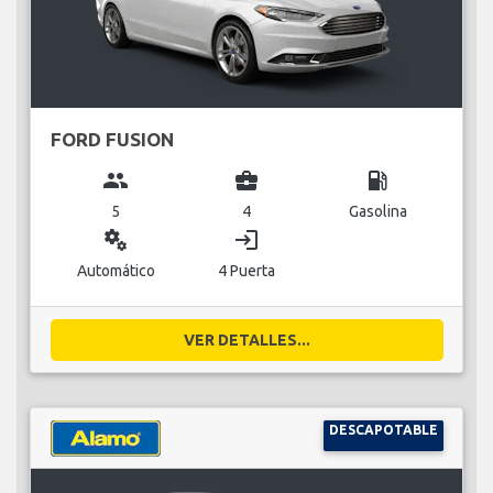
FORD FUSION
group
business_center
local_gas_station
5
4
Gasolina
miscellaneous_services
login
Automático
4 Puerta
VER DETALLES...
DESCAPOTABLE