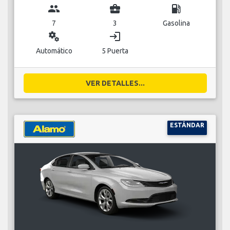
group
business_center
local_gas_station
7
3
Gasolina
miscellaneous_services
login
Automático
5 Puerta
VER DETALLES...
ESTÁNDAR