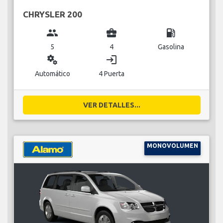
CHRYSLER 200
group
business_center
local_gas_station
5
4
Gasolina
miscellaneous_services
login
Automático
4 Puerta
VER DETALLES...
MONOVOLUMEN