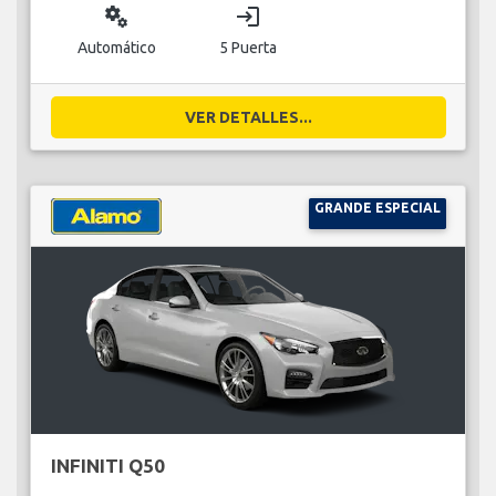
miscellaneous_services
login
Automático
5 Puerta
VER DETALLES...
GRANDE ESPECIAL
INFINITI Q50