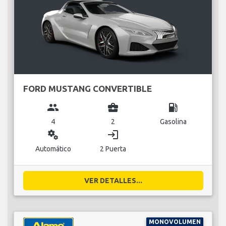
FORD MUSTANG CONVERTIBLE
group
business_center
local_gas_station
4
2
Gasolina
miscellaneous_services
login
Automático
2 Puerta
VER DETALLES...
MONOVOLUMEN