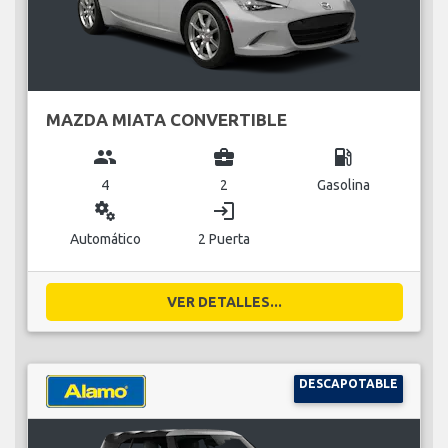
MAZDA MIATA CONVERTIBLE
group
business_center
local_gas_station
4
2
Gasolina
miscellaneous_services
login
Automático
2 Puerta
VER DETALLES...
DESCAPOTABLE