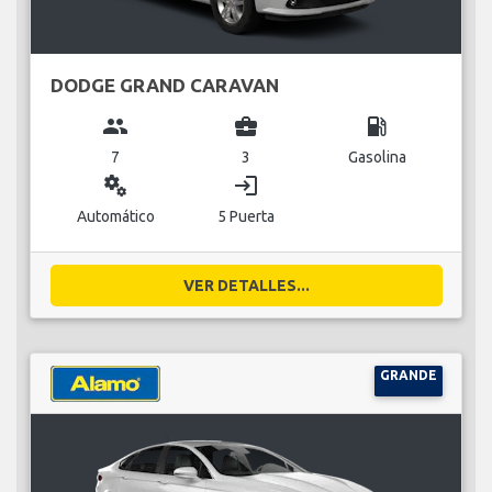
DODGE GRAND CARAVAN
group
business_center
local_gas_station
7
3
Gasolina
miscellaneous_services
login
Automático
5 Puerta
VER DETALLES...
GRANDE