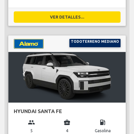
VER DETALLES...
TODOTERRENO MEDIANO
HYUNDAI SANTA FE
group
business_center
local_gas_station
5
4
Gasolina