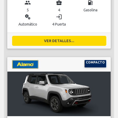
group
business_center
local_gas_station
5
4
Gasolina
miscellaneous_services
login
Automático
4 Puerta
VER DETALLES...
COMPACTO