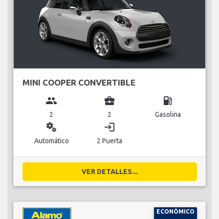
MINI COOPER CONVERTIBLE
group
business_center
local_gas_station
2
2
Gasolina
miscellaneous_services
login
Automático
2 Puerta
VER DETALLES...
ECONÓMICO