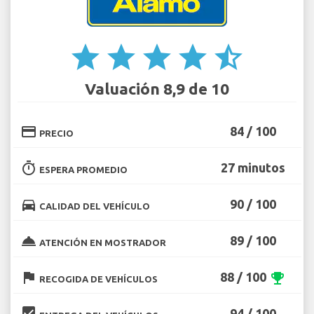
star
star
star
star
star_half
Valuación 8,9 de 10
credit_card
84 / 100
PRECIO
timer
27 minutos
ESPERA PROMEDIO
directions_car
90 / 100
CALIDAD DEL VEHÍCULO
room_service
89 / 100
ATENCIÓN EN MOSTRADOR
flag
88 / 100
emoji_events
RECOGIDA DE VEHÍCULOS
beenhere
94 / 100