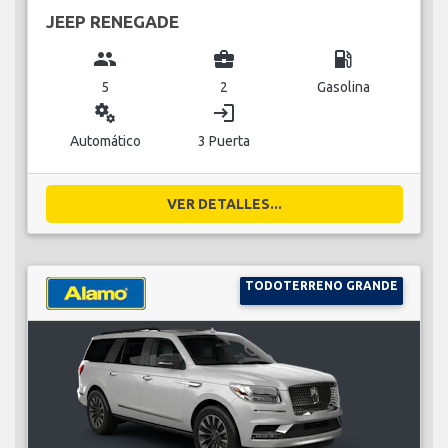
JEEP RENEGADE
group
business_center
local_gas_station
5
2
Gasolina
miscellaneous_services
login
Automático
3 Puerta
VER DETALLES...
TODOTERRENO GRANDE