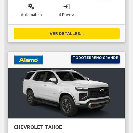
miscellaneous_services
login
Automático
4 Puerta
VER DETALLES...
TODOTERRENO GRANDE
CHEVROLET TAHOE