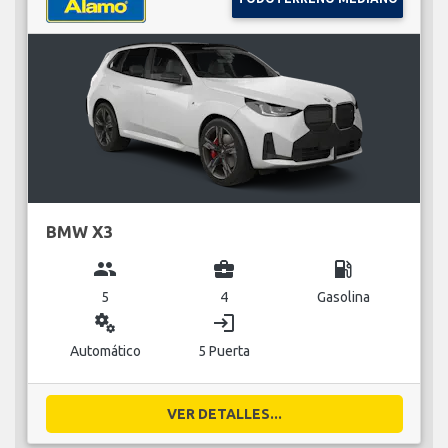
BMW X3
group
business_center
local_gas_station
5
4
Gasolina
miscellaneous_services
login
Automático
5 Puerta
VER DETALLES...