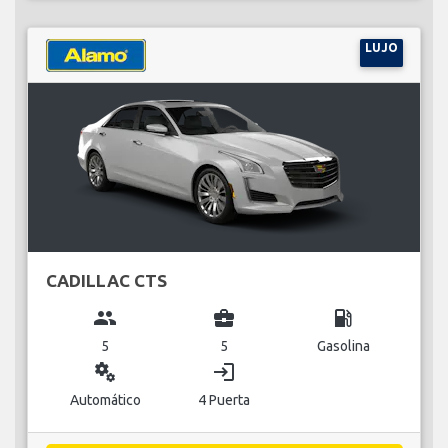
LUJO
CADILLAC CTS
group
business_center
local_gas_station
5
5
Gasolina
miscellaneous_services
login
Automático
4 Puerta