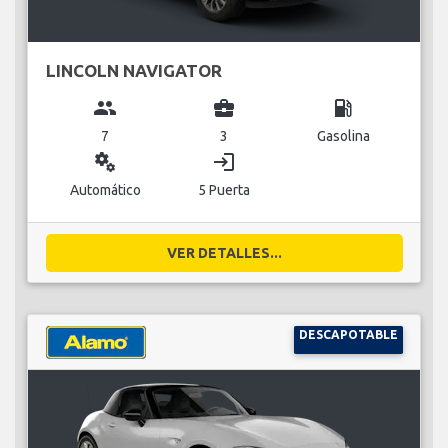
LINCOLN NAVIGATOR
group
business_center
local_gas_station
7
3
Gasolina
miscellaneous_services
login
Automático
5 Puerta
VER DETALLES...
DESCAPOTABLE