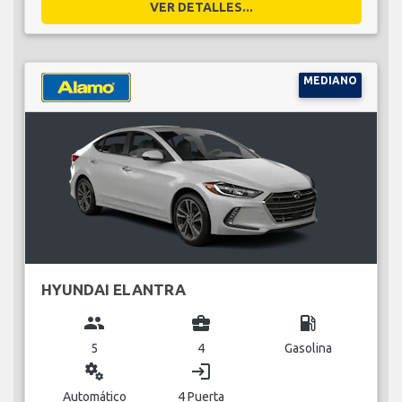
VER DETALLES...
MEDIANO
HYUNDAI ELANTRA
group
business_center
local_gas_station
5
4
Gasolina
miscellaneous_services
login
Automático
4 Puerta