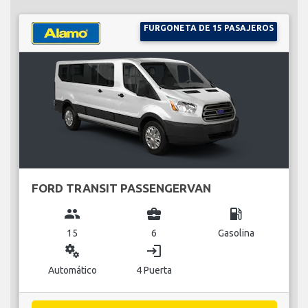
FURGONETA DE 15 PASAJEROS
FORD TRANSIT PASSENGERVAN
group
business_center
local_gas_station
15
6
Gasolina
miscellaneous_services
login
Automático
4 Puerta