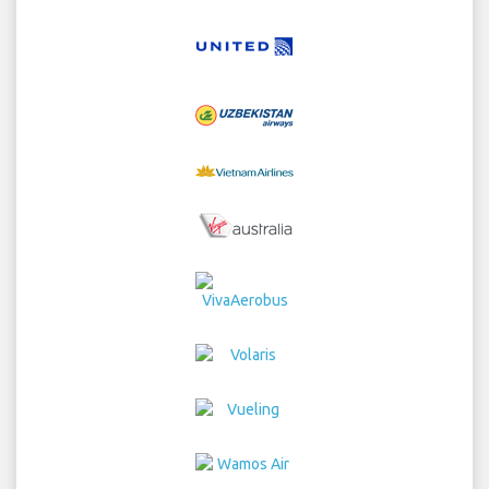
Home
vuelos
Alquiler de Coches
Traslados
Parking
Hoteles
Noticias y Info
Disclaimer
Prividad
Map de
Sitio
COPYRIGHT © 2026 Try Quantum OU trading as
"TripTQ" and laxairport.net (also known as TripTQ
Aeropuerto de LAX) / All Rights Reserved.
RENUNCIA - Este sitio web no es el sitio oficial de Aeropuerto de LAX