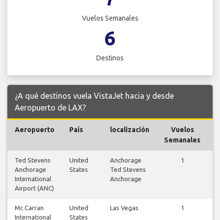
Vuelos Semanales
6
Destinos
¿A qué destinos vuela VistaJet hacia y desde
Aeropuerto de LAX?
Aeropuerto
País
localización
Vuelos
V
Semanales
Ted Stevens
United
Anchorage
1
Anchorage
States
Ted Stevens
v
International
Anchorage
Airport (ANC)
Mc Carran
United
Las Vegas
1
International
States
v