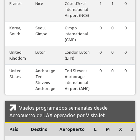
France
Nice
Côte d'Azur
1
1
0
0
International
Airport (NCE)
Korea,
Seoul
Gimpo
0
0
0
0
South
Gimpo
International
(GMP)
United
Luton
London Luton
0
0
0
1
Kingdom
(LTN)
United
Anchorage
Ted Stevens
0
0
0
0
States
Ted
Anchorage
Stevens
International
Anchorage
Airport (ANC)
Vuelos programados semanales desde
Aeropuerto de LAX operados por VistaJet
País
Destino
Aeropuerto
L
M
X
J