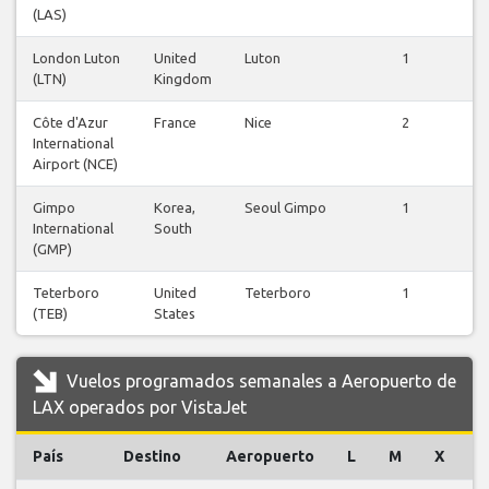
(LAS)
London Luton
United
Luton
1
(LTN)
Kingdom
v
Côte d'Azur
France
Nice
2
International
v
Airport (NCE)
Gimpo
Korea,
Seoul Gimpo
1
International
South
v
(GMP)
Teterboro
United
Teterboro
1
(TEB)
States
v
Vuelos programados semanales a Aeropuerto de
LAX operados por VistaJet
País
Destino
Aeropuerto
L
M
X
J