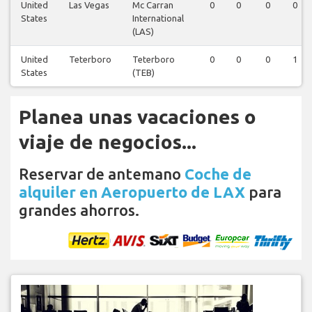
United
Las Vegas
Mc Carran
0
0
0
0
States
International
(LAS)
United
Teterboro
Teterboro
0
0
0
1
States
(TEB)
Planea unas vacaciones o
viaje de negocios...
Reservar de antemano
Coche de
alquiler en Aeropuerto de LAX
para
grandes ahorros.